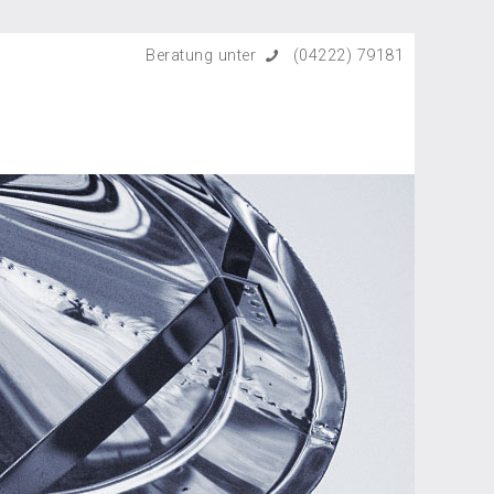
Beratung unter
(04222) 79181