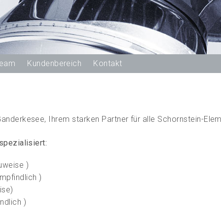
Team
Kundenbereich
Kontakt
anderkesee, Ihrem starken Partner für alle Schornstein-Ele
pezialisiert:
uweise )
mpfindlich )
ise)
ndlich )